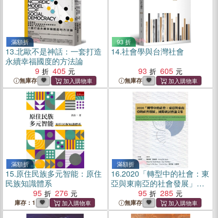
滿額折
93 折
13.
北歐不是神話：一套打造
14.
社會學與台灣社會
永續幸福國度的方法論
9
405
93
605
無庫存
無庫存
滿額折
滿額折
15.
原住民族多元智能：原住
16.
2020「轉型中的社會：東
民族知識體系
亞與東南亞的社會發展」國
95
276
際研討會論文集
95
285
庫存：1
無庫存