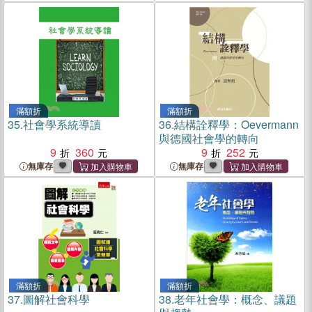
滿額折
滿額折
35.
社會學系統導讀
36.
結構詮釋學：Oevermann
與德國社會學的轉向
9
360
9
252
無庫存
無庫存
滿額折
滿額折
37.
圖解社會科學
38.
老年社會學：概念、議題