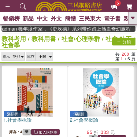
5
暢銷榜
新品
中文
外文
簡體
三民東大
電子書
親子
GO
dman 獲年度作家，《史坎德》系列帶你踏上熱血奇幻旅程
教科考用
/
教科用書
/
社會/心理學群
/
社會/社工
/
、
熱搜：
東野圭吾
高希均教授回憶錄
分類
社會學
、
、
、
The Odyssey
父親節
如果歷
、
、
史是一群喵
暑期推薦
國際布克
共
208
筆
、
、
顯示
庫存
獎 臺灣漫遊錄
方念華
台灣的李
第
1
/ 6
頁
、
、
登輝時代
數學女孩：黎曼猜想
偉大的迷走神經
滿額折
滿額折
1.
社會學概論
2.
社會學概論
95
333
庫存：4