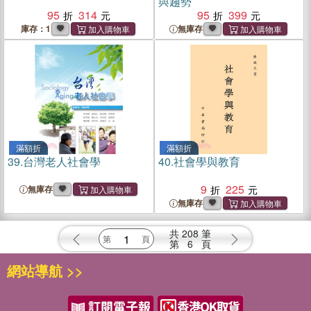
與趨勢
95
314
95
399
庫存：1
無庫存
滿額折
滿額折
39.
台灣老人社會學
40.
社會學與教育
9
225
無庫存
無庫存
共
208
筆
第
6
頁
網站導航 >>