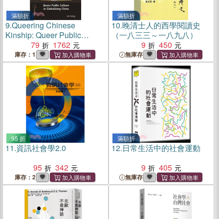
滿額折
滿額折
9.
Queering Chinese
10.
晚清士人的西學閱讀史
Kinship: Queer Public
（一八三三～一八九八）
Culture in Globalizing China
79
1762
9
450
庫存：1
無庫存
95 折
滿額折
11.
資訊社會學2.0
12.
日常生活中的社會運動
95
342
9
405
庫存：2
無庫存