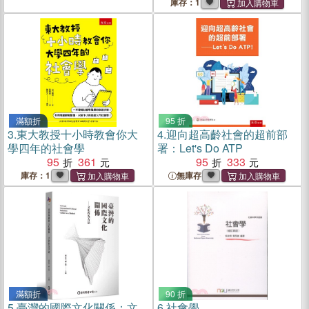
庫存：1
滿額折
95 折
3.
東大教授十小時教會你大
4.
迎向超高齡社會的超前部
學四年的社會學
署：Let's Do ATP
95
361
95
333
庫存：1
無庫存
滿額折
90 折
5.
臺灣的國際文化關係：文
6.
社會學