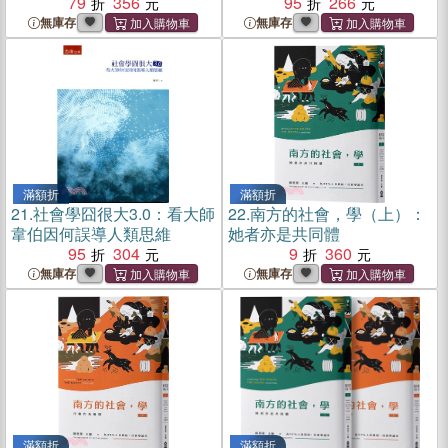
續困境與必要的制度改革
79
356
95
266
無庫存
無庫存
滿額折
滿額折
21.
社會學囧很大3.0：看大師
22.
南方的社會，學（上）：
韋伯因何誤導人類思維
她者亦是共同體
95
304
9
360
無庫存
無庫存
滿額折
滿額折