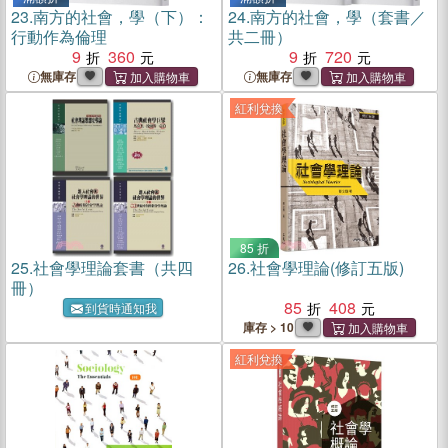
23.
南方的社會，學（下）：
24.
南方的社會，學（套書／
行動作為倫理
共二冊）
9
360
9
720
無庫存
無庫存
紅利兌換
85 折
25.
社會學理論套書（共四
26.
社會學理論(修訂五版)
冊）
85
408
到貨時通知我
庫存 > 10
紅利兌換