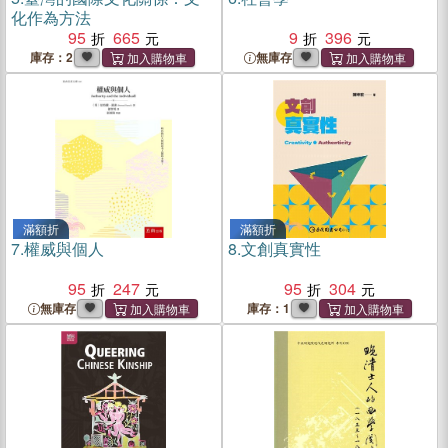
化作為方法
95
665
9
396
庫存：2
無庫存
滿額折
滿額折
7.
權威與個人
8.
文創真實性
95
247
95
304
無庫存
庫存：1