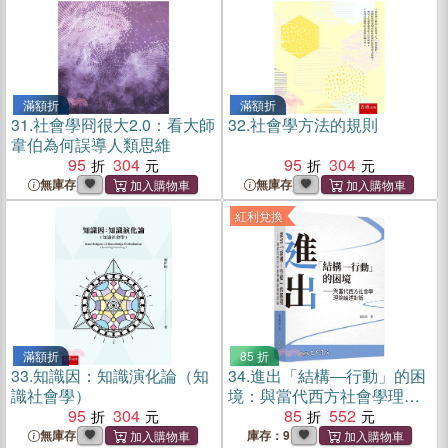
滿額折
滿額折
31.
社會學冏很大2.0：看大師
32.
社會學方法的規則
韋伯為何誤導人類思維
95
304
95
304
無庫存
無庫存
紅利兌換
滿額折
85 折
33.
知識因：知識演化論（知
34.
進出「結構―行動」的困
識社會學）
境：與當代西方社會學理論
95
304
論述對話(三版)
85
552
無庫存
庫存：9