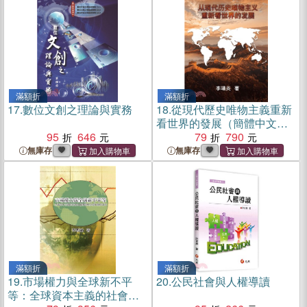
滿額折
滿額折
17.
數位文創之理論與實務
18.
從現代歷史唯物主義重新
看世界的發展（簡體中文
95
646
版）
79
790
無庫存
無庫存
滿額折
滿額折
19.
市場權力與全球新不平
20.
公民社會與人權導讀
等：全球資本主義的社會永