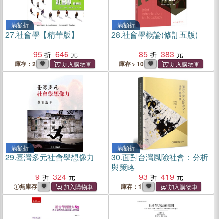
滿額折
滿額折
27.
社會學【精華版】
28.
社會學概論(修訂五版)
95
646
85
383
庫存：2
庫存 > 10
滿額折
滿額折
29.
臺灣多元社會學想像力
30.
面對台灣風險社會：分析
與策略
9
324
93
419
無庫存
庫存：1