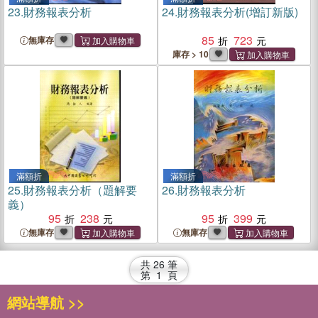
23.
財務報表分析
24.
財務報表分析(增訂新版)
85
723
無庫存
庫存 > 10
滿額折
滿額折
25.
財務報表分析（題解要
26.
財務報表分析
義）
95
238
95
399
無庫存
無庫存
共
26
筆
第
1
頁
網站導航 >>