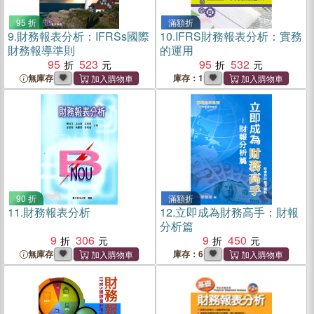
95 折
滿額折
9.
財務報表分析：IFRSs國際
10.
IFRS財務報表分析：實務
財務報導準則
的運用
95
523
95
532
無庫存
庫存：1
90 折
滿額折
11.
財務報表分析
12.
立即成為財務高手：財報
分析篇
9
306
9
450
無庫存
庫存：6