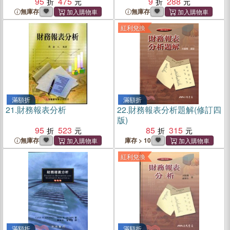
95
475
9
288
無庫存
無庫存
紅利兌換
滿額折
滿額折
21.
財務報表分析
22.
財務報表分析題解(修訂四
版)
95
523
85
315
無庫存
庫存 > 10
紅利兌換
滿額折
滿額折