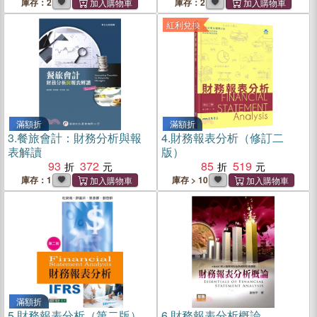
庫存：2
庫存：2
紅利兌換
滿額折
滿額折
3.
餐旅會計：財務分析與報
4.
財務報表分析（修訂二
表解讀
版）
93
372
85
519
庫存：1
庫存 > 10
滿額折
5.
財務報表分析（第二版）
6.
財務報表分析概論