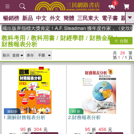
5
暢銷榜
新品
中文
外文
簡體
三民東大
電子書
親子
GO
版界指標大獎肯定！A.F. Steadman 獲年度作家，《史坎德
教科考用
/
教科用書
/
財經學群
/
財務金融
/
、
熱搜：
東野圭吾
高希均教授回憶錄
分類
財務報表分析
、
、
、
The Odyssey
父親節
如果歷
、
、
史是一群喵
暑期推薦
國際布克
共
26
筆
、
、
顯示
庫存
獎 臺灣漫遊錄
方念華
台灣的李
第
1
/ 1
頁
、
、
登輝時代
數學女孩：黎曼猜想
偉大的迷走神經
滿額折
95 折
1.
圖解財務報表分析
2.
財務報表分析
95
304
95
456