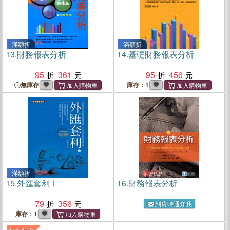
滿額折
滿額折
13.
財務報表分析
14.
基礎財務報表分析
95
361
95
456
無庫存
庫存：1
滿額折
15.
外匯套利Ⅰ
16.
財務報表分析
79
356
到貨時通知我
庫存：1
紅利兌換