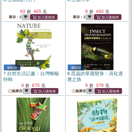
93
465
9
450
庫存：2
庫存：2
滿額折
滿額折
7.
自然生活記趣：台灣蜥蜴
8.
昆蟲的華麗變身：演化適
特輯
應之路
9
675
9
378
無庫存
無庫存