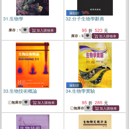
滿額折
31.
生物學
32.
分子生物學辭典
95
523
庫存：1
庫存：5
滿額折
33.
生物技術概論
34.
生物學實驗
95
285
無庫存
無庫存