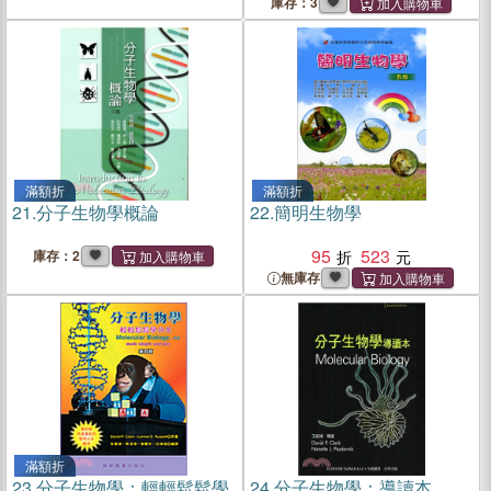
庫存：3
滿額折
滿額折
21.
分子生物學概論
22.
簡明生物學
95
523
庫存：2
無庫存
滿額折
23.
分子生物學：輕輕鬆鬆學
24.
分子生物學：導讀本