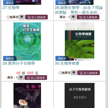
滿額折
滿額折
27.
生物學
28.
細胞生物學：結合了理論
與實驗，帶您一窺生命的奈
米世界
無庫存
庫存：1
滿額折
滿額折
29.
應用分子生物學
30.
生物學精要
95
665
無庫存
庫存：1