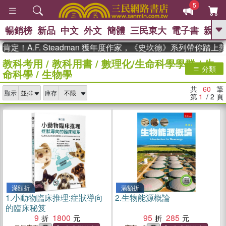
5
暢銷榜
新品
中文
外文
簡體
三民東大
電子書
親子
GO
.F. Steadman 獲年度作家，《史坎德》系列帶你踏上熱血奇
教科考用
/
教科用書
/
數理化/生命科學學群
/
生
、
熱搜：
東野圭吾
高希均教授回憶錄
分類
命科學
/
生物學
、
、
、
The Odyssey
父親節
如果歷
、
、
史是一群喵
暑期推薦
國際布克
共
60
筆
、
、
顯示
庫存
獎 臺灣漫遊錄
方念華
台灣的李
第
1
/ 2
頁
、
、
登輝時代
數學女孩：黎曼猜想
偉大的迷走神經
滿額折
滿額折
1.
小動物臨床推理:症狀導向
2.
生物能源概論
的臨床秘笈
9
1800
95
285