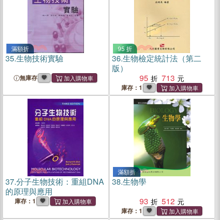
滿額折
95 折
35.
生物技術實驗
36.
生物檢定統計法（第二
版）
95
713
無庫存
庫存：1
滿額折
37.
分子生物技術：重組DNA
38.
生物學
的原理與應用
93
512
庫存：1
庫存：1