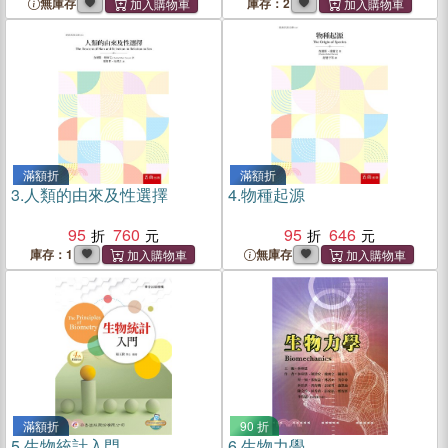
無庫存
庫存：2
滿額折
滿額折
3.
人類的由來及性選擇
4.
物種起源
95
760
95
646
庫存：1
無庫存
滿額折
90 折
5.
生物統計入門
6.
生物力學