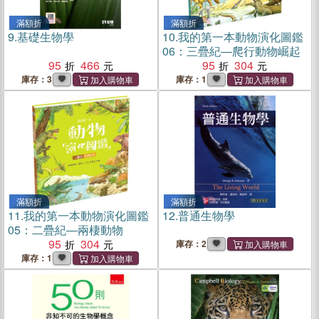
滿額折
滿額折
9.
基礎生物學
10.
我的第一本動物演化圖鑑
06：三疊紀―爬行動物崛起
95
466
95
304
庫存：3
庫存：1
滿額折
滿額折
11.
我的第一本動物演化圖鑑
12.
普通生物學
05：二疊紀―兩棲動物
95
304
庫存：2
庫存：1