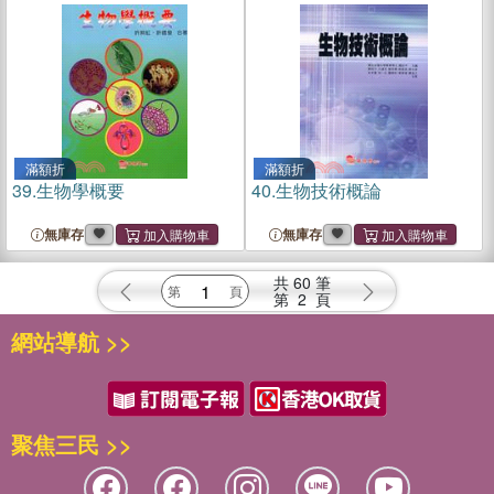
滿額折
滿額折
39.
生物學概要
40.
生物技術概論
無庫存
無庫存
共
60
筆
第
2
頁
網站導航 >>
聚焦三民 >>