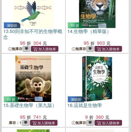
滿額折
95 折
13.
50則非知不可的生物學概
14.
生物學（精華版）
念
95
304
95
903
無庫存
無庫存
95 折
滿額折
15.
基礎生物學（第九版）
16.
這就是生物學
95
741
9
360
庫存：1
無庫存