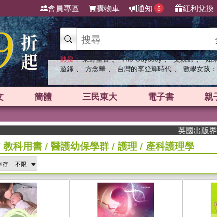
會員專區
購物車
通知
紅利兌換
5
、
、
、
熱搜：
東野圭吾
The Odyssey
父親節
如
、
、
、
遊錄
方念華
台灣的李登輝時代
數學女孩：
文
簡體
三民東大
電子書
親
英國出版界指標大獎肯
/
教科用書
/
醫護幼保學群
/
護理
/
產科護理學
庫存