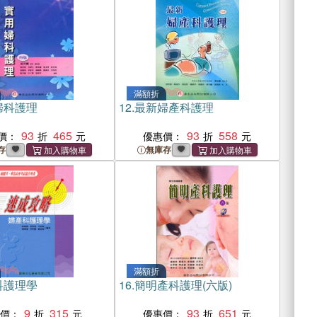
滿額折
婦科護理
12.
最新婦產科護理
93
465
93
558
價：
優惠價：
存
無庫存
滿額折
科護理學
16.
簡明產科護理(六版)
9
315
93
651
惠價：
優惠價：