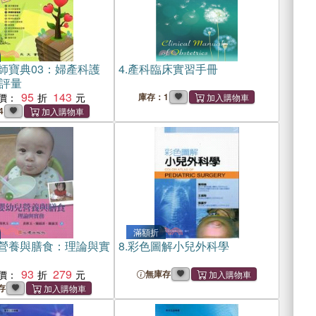
師寶典03：婦產科護
4.
產科臨床實習手冊
評量
95
143
價：
庫存：1
4
滿額折
營養與膳食：理論與實
8.
彩色圖解小兒外科學
93
279
價：
無庫存
存