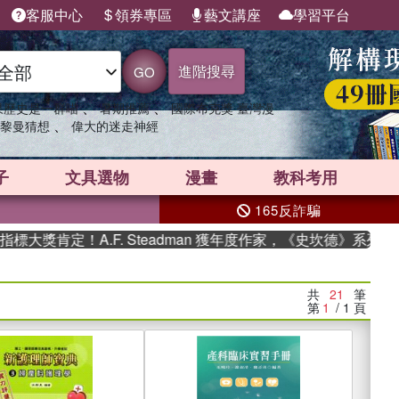
客服中心
領券專區
藝文講座
學習平台
進階搜尋
GO
、
、
果歷史是一群喵
暑期推薦
國際布克獎 臺灣漫
、
黎曼猜想
偉大的迷走神經
子
文具選物
漫畫
教科考用
165反詐騙
定！A.F. Steadman 獲年度作家，《史坎德》系列帶你踏上
共
21
筆
第
1
/ 1
頁