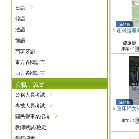
日語
韓語
滿額折
法語
1.
產科護理
德語
優惠價
庫存：3
西班牙語
東方各國語言
西方各國語言
公職．就業
公務人員考試
滿額折
專技人員考試
5.
臨床婦女
國民營事業招考
庫存：2
教師甄試/檢定
銀行招考