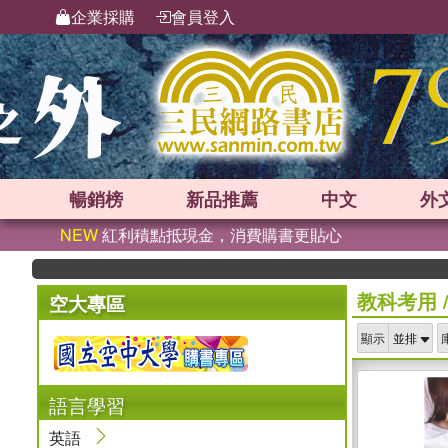
企業採購
會員登入
暢銷榜
新品
推薦
中文
外
NEW
紅利積點抵現金，消費購書更貼心
教科考用
空大專區
顯示
語言學習
英語