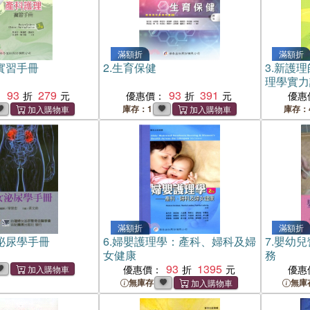
滿額折
滿額折
實習手冊
2.
生育保健
3.
新護理
理學實力
93
279
93
391
：
優惠價：
優惠
庫存：1
庫存：
滿額折
滿額折
泌尿學手冊
6.
婦嬰護理學：產科、婦科及婦
7.
嬰幼兒
女健康
務
93
1395
優惠價：
優惠
無庫存
無庫