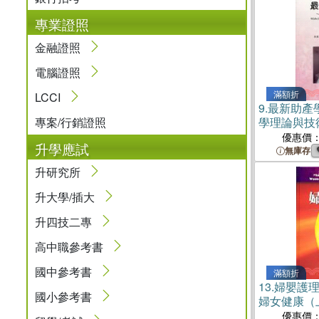
專業證照
金融證照
電腦證照
滿額折
LCCI
9.
最新助產
專案/行銷證照
學理論與技
優惠價
升學應試
無庫存
升研究所
升大學/插大
升四技二專
高中職參考書
國中參考書
滿額折
13.
婦嬰護
國小參考書
婦女健康（
優惠價