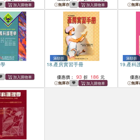
無庫存
無庫
滿額折
滿額折
理學
18.
產房實習手冊
19.
產科
93
186
優惠價：
優惠
無庫存
無庫