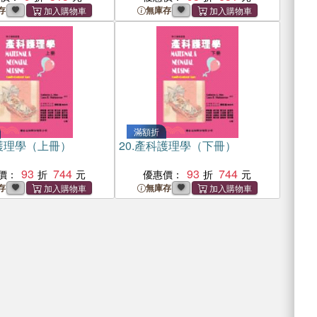
存
無庫存
滿額折
護理學（上冊）
20.
產科護理學（下冊）
93
744
93
744
價：
優惠價：
存
無庫存