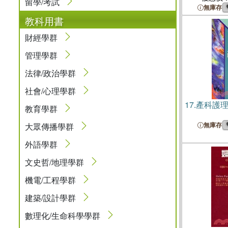
留學/考試
無庫存
教科用書
財經學群
管理學群
法律/政治學群
社會/心理學群
17.
產科護
教育學群
無庫存
大眾傳播學群
外語學群
文史哲/地理學群
機電/工程學群
建築/設計學群
數理化/生命科學學群