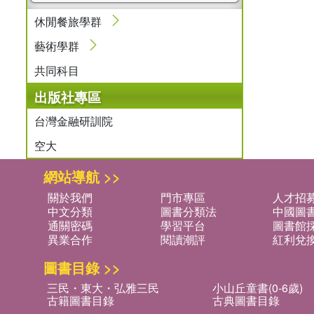
休閒餐旅學群
藝術學群
共同科目
出版社專區
台灣金融研訓院
空大
網站導航 >>
關於我們
門市專區
人才招
中文分類
圖書分類法
中國圖
通關密碼
學習平台
圖書館採
異業合作
閱讀潮評
紅利兌
圖書目錄 >>
三民・東大・弘雅三民
小山丘童書(0-6歲)
古籍圖書目錄
古典圖書目錄