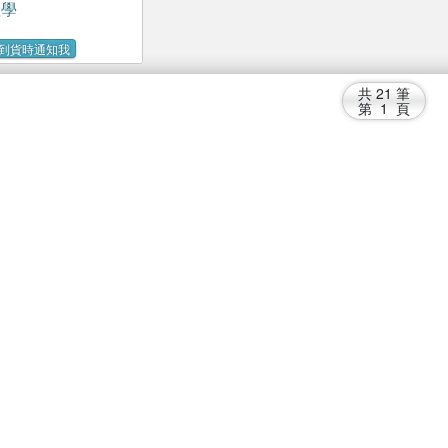
理學
到貨時通知我
共
21
筆
第
1
頁