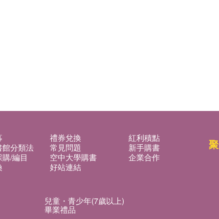
募
禮券兌換
紅利積點
聚
書館分類法
常見問題
新手購書
購/編目
空中大學購書
企業合作
換
好站連結
兒童・青少年(7歲以上)
畢業禮品