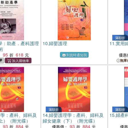
滿額折
學：助產．產科護理
10.
婦嬰護理
11.
實用
術
95
618
：
優惠
到貨時通知我
無庫
滿額折
滿額折
理學：產科、婦科及
14.
婦嬰護理學：產科、婦科及
15.
婦產
上）（附光碟）
婦女健康（下）（附光碟）
93
884
93
884
：
優惠價：
優