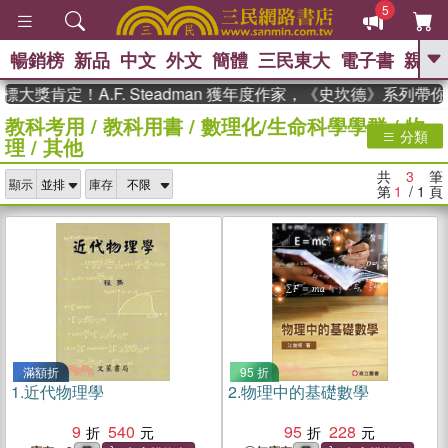
5
暢銷榜
新品
中文
外文
簡體
三民東大
電子書
親子
GO
大獎肯定！A.F. Steadman 獲年度作家，《史坎德》系列帶
教科考用
/
教科用書
/
數理化/生命科學學群
/
物
、
、
熱搜：
東野圭吾
The Odyssey
分類
理
/
其他
、
、
、
父親節
花開錦繡
暑期推薦
、
、
方念華
台灣的李登輝時代
數學
共
3
筆
、
顯示
庫存
女孩：黎曼猜想
偉大的迷走神經
第
1
/ 1
頁
、
、
如果歷史是一群喵
臺灣漫遊錄
滿額折
95 折
1.
近代物理學
2.
物理中的基礎數學
9
540
95
228