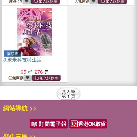
庫存：3
無庫存
滿額折
3.
奈米科技與生活
95
276
無庫存
共
3
筆
第
1
頁
網站導航 >>
聚焦三民 >>