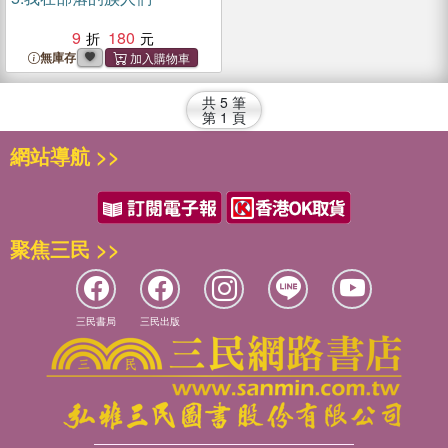
9
180
無庫存
共
5
筆
第
1
頁
網站導航 >>
聚焦三民 >>
三民書局
三民出版