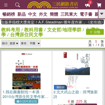
5
暢銷榜
新品
中文
外文
簡體
三民東大
電子書
親子
GO
出版界指標大獎肯定！A.F. Steadman 獲年度作家，《史坎
教科考用
/
教科用書
/
文史哲/地理學群
/
台灣文
、
熱搜：
東野圭吾
高希均教授回憶錄
分類
學
/
台灣原住民文學
、
、
、
The Odyssey
父親節
如果歷
、
、
史是一群喵
暑期推薦
國際布克
共
5
筆
、
、
顯示
庫存
獎 臺灣漫遊錄
方念華
台灣的李
第
1
/ 1
頁
、
、
登輝時代
數學女孩：黎曼猜想
偉大的迷走神經
滿額折
1.
我在圖書館找一本酒：
2.
北大武山之巔：排灣族新
2010台灣原住民文學作家筆
詩
會文選
9
225
到貨時通知我