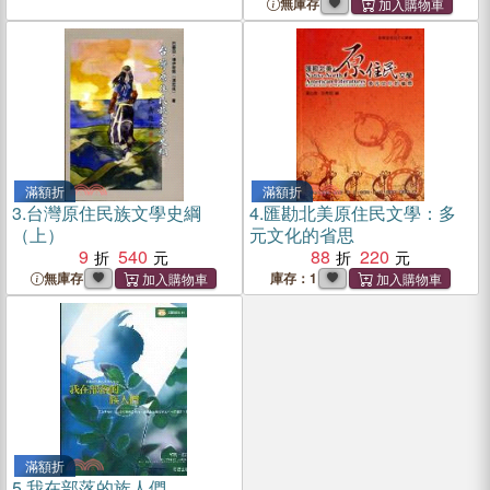
無庫存
滿額折
滿額折
3.
台灣原住民族文學史綱
4.
匯勘北美原住民文學：多
（上）
元文化的省思
9
540
88
220
無庫存
庫存：1
滿額折
5.
我在部落的族人們