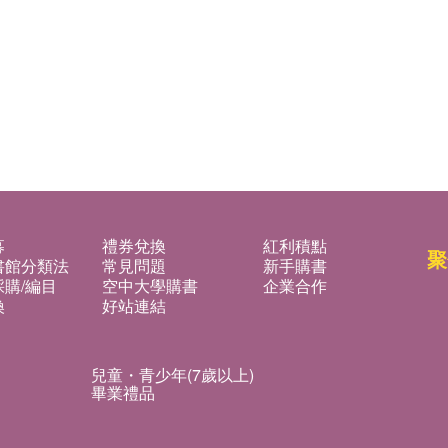
募
禮券兌換
紅利積點
聚
書館分類法
常見問題
新手購書
購/編目
空中大學購書
企業合作
換
好站連結
兒童・青少年(7歲以上)
畢業禮品