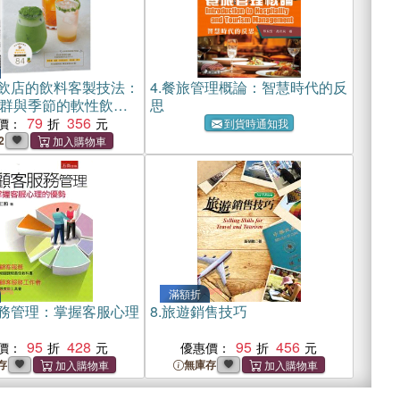
飲店的飲料客製技法：
4.
餐旅管理概論：智慧時代的反
群與季節的軟性飲料
思
與理論
79
356
價：
到貨時通知我
2
滿額折
務管理：掌握客服心理
8.
旅遊銷售技巧
95
428
95
456
價：
優惠價：
存
無庫存