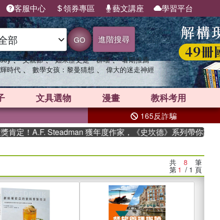
客服中心
領券專區
藝文講座
學習平台
進階搜尋
GO
、
、
、
sey
父親節
如果歷史是一群喵
暑期推薦
、
、
輝時代
數學女孩：黎曼猜想
偉大的迷走神經
子
文具選物
漫畫
教科考用
165反詐騙
A.F. Steadman 獲年度作家，《史坎德》系列帶你踏上熱血
共
8
筆
第
1
/ 1
頁