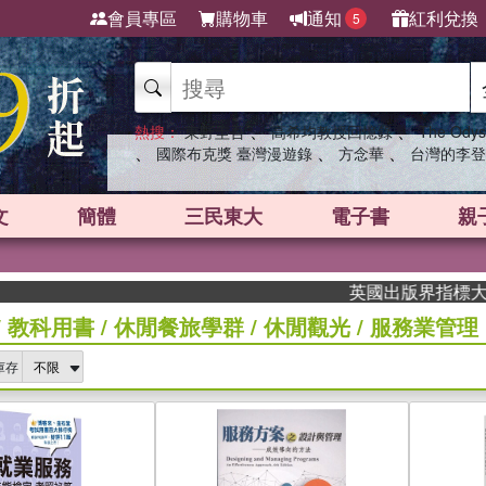
會員專區
購物車
通知
紅利兌換
5
、
、
熱搜：
東野圭吾
高希均教授回憶錄
The Odys
、
、
、
國際布克獎 臺灣漫遊錄
方念華
台灣的李登
文
簡體
三民東大
電子書
親
英國出版界指標大獎肯定！
/
教科用書
/
休閒餐旅學群
/
休閒觀光
/
服務業管理
庫存