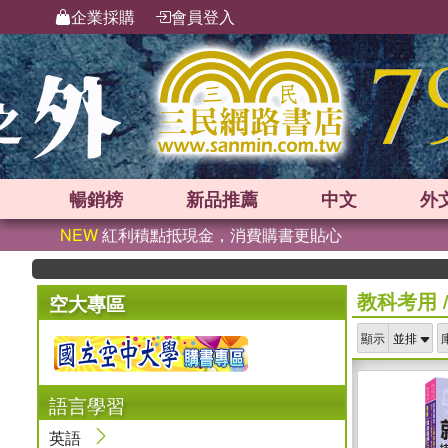
企業採購
會員登入
暢銷榜
新品
推薦
中文
外
NEW
紅利積點抵現金，消費購書更貼心
教科考用
空大專區
顯示
語言學習
英語