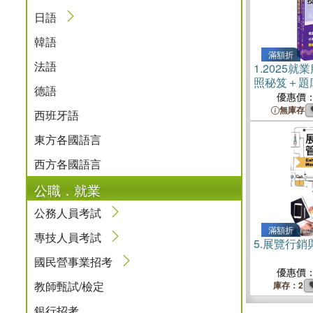
日語
韓語
滿額折
法語
1.
2025就
照秘笈＋題
德語
冊）
優惠價
無庫存
西班牙語
東方各國語言
西方各國語言
公職．就業
公務人員考試
滿額折
專技人員考試
5.
展覽行銷
國民營事業招考
優惠價
教師甄試/檢定
庫存：2
銀行招考