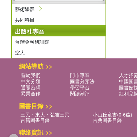
藝術學群
共同科目
出版社專區
台灣金融研訓院
空大
網站導航 >>
關於我們
門市專區
人才招
中文分類
圖書分類法
中國圖
通關密碼
學習平台
圖書館採
異業合作
閱讀潮評
紅利兌
圖書目錄 >>
三民・東大・弘雅三民
小山丘童書(0-6歲)
古籍圖書目錄
古典圖書目錄
聯絡資訊 >>