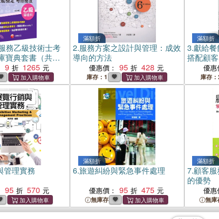
滿額折
滿額折
業服務乙級技術士考
2.
服務方案之設計與管理：成效
3.
獻給餐
庫寶典套書（共二
導向的方法
搭配顧客
9
1265
95
428
調製技術
：
優惠價：
優惠
庫存：1
庫存：
滿額折
滿額折
與管理實務
6.
旅遊糾紛與緊急事件處理
7.
顧客服
的優勢
95
570
95
475
：
優惠價：
優惠
無庫存
無庫