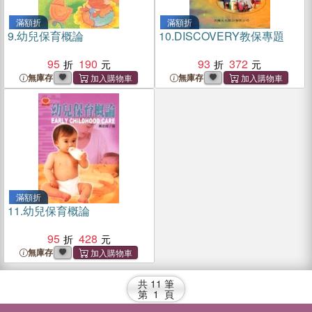
滿額折
滿額折
9.
幼兒保育概論
10.
DISCOVERY教保專題
95
190
93
372
無庫存
無庫存
滿額折
11.
幼兒保育概論
95
428
無庫存
共
11
筆
第
1
頁