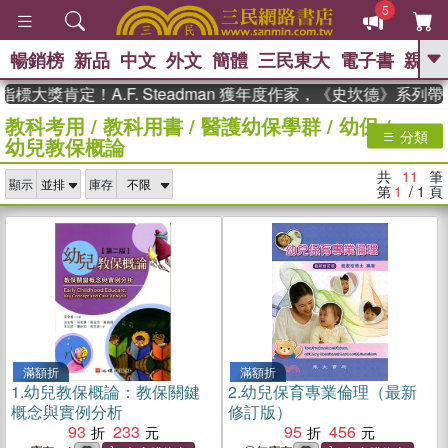
5
暢銷榜
新品
中文
外文
簡體
三民東大
電子書
親子
GO
大獎肯定！A.F. Steadman 獲年度作家，《史坎德》系列帶
教科考用
/
教科用書
/
醫護幼保學群
/
幼保
/
、
熱搜：
東野圭吾
高希均教授回憶錄
分類
幼兒教保概論
、
、
、
The Odyssey
父親節
如果歷
、
、
史是一群喵
暑期推薦
國際布克
共
11
筆
、
、
顯示
庫存
獎 臺灣漫遊錄
方念華
台灣的李
第
1
/ 1
頁
、
、
登輝時代
數學女孩：黎曼猜想
偉大的迷走神經
滿額折
滿額折
1.
幼兒教保概論：教保關鍵
2.
幼兒保育專業倫理（最新
概念與實例分析
修訂版）
93
233
95
456