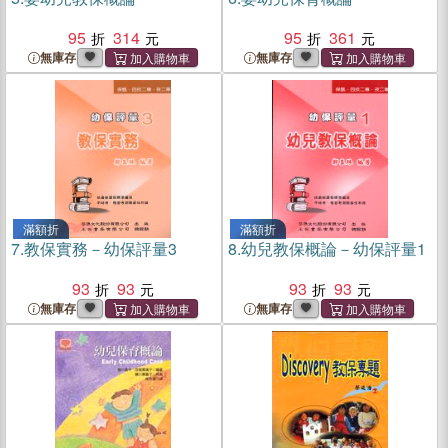
95
314
95
361
無庫存
無庫存
滿額折
滿額折
7.
教保實務－幼保評量3
8.
幼兒教保概論－幼保評量1
93
93
93
93
無庫存
無庫存