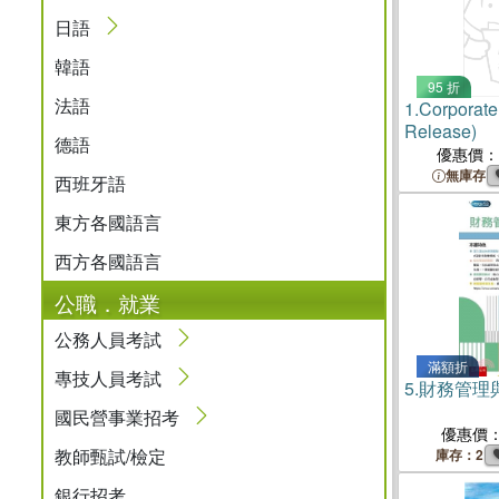
日語
韓語
95 折
法語
1.
Corporate
Release)
德語
優惠價：
無庫存
西班牙語
東方各國語言
西方各國語言
公職．就業
公務人員考試
滿額折
專技人員考試
5.
財務管理與
國民營事業招考
優惠價
教師甄試/檢定
庫存：2
銀行招考