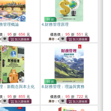
95 折
務管理概論
4.
財務管理原理
95
656
95
551
價：
優惠價：
2
庫存：4
95 折
理：新觀念與本土化
8.
財務管理：理論與實務
95
855
95
722
價：
優惠價：
2
庫存：1