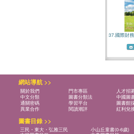
37.
國際財
網站導航 >>
關於我們
門市專區
人才招
中文分類
圖書分類法
中國圖
通關密碼
學習平台
圖書館採
異業合作
閱讀潮評
紅利兌
圖書目錄 >>
三民・東大・弘雅三民
小山丘童書(0-6歲)