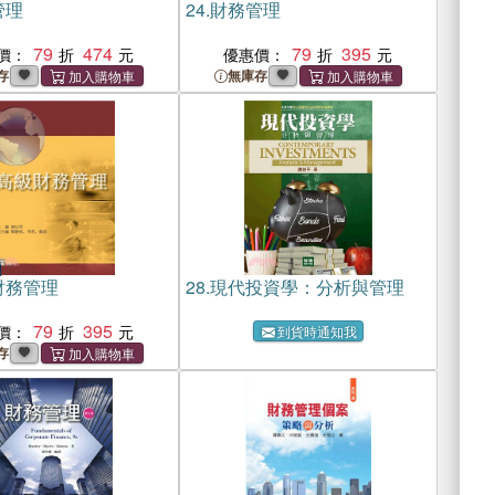
管理
24.
財務管理
79
474
79
395
價：
優惠價：
存
無庫存
財務管理
28.
現代投資學：分析與管理
79
395
價：
到貨時通知我
存