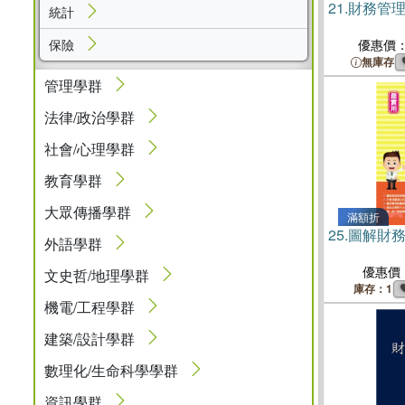
21.
財務管
統計
保險
優惠價
無庫存
管理學群
法律/政治學群
社會/心理學群
教育學群
大眾傳播學群
滿額折
25.
圖解財
外語學群
優惠價
文史哲/地理學群
庫存：1
機電/工程學群
建築/設計學群
數理化/生命科學學群
資訊學群