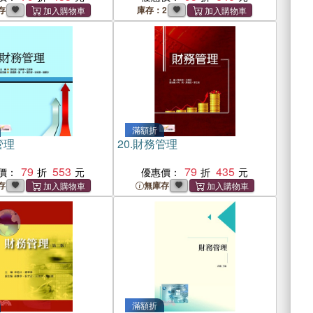
存
庫存：2
滿額折
管理
20.
財務管理
79
553
79
435
價：
優惠價：
存
無庫存
滿額折