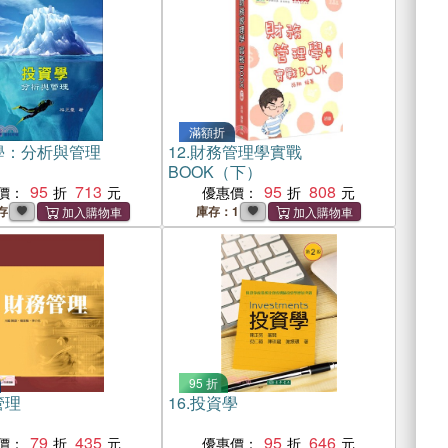
滿額折
學：分析與管理
12.
財務管理學實戰
BOOK（下）
95
713
95
808
價：
優惠價：
存
庫存：1
95 折
管理
16.
投資學
79
435
95
646
價：
優惠價：