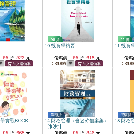
95 折
95 折
10.
投資學精要
11.
投資
95
522
95
618
：
優惠價：
優惠
無庫存
無庫
滿額折
滿額折
學實戰BOOK
14.
財務管理（含迷你個案集）
15.
財務
【拆封】
95
665
95
846
：
優惠價：
優惠