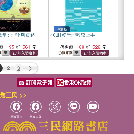
滿額折
管理：理論與實務
40.
財務管理輕鬆上手
95
561
88
528
價：
優惠價：
1
無庫存
2
3
焦三民 >>
三民書局
三民出版