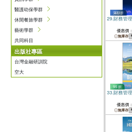
醫護幼保學群
滿額折
29.
財務管
休閒餐旅學群
藝術學群
優惠價
無庫存
共同科目
出版社專區
台灣金融研訓院
空大
95 折
33.
財務管
優惠價
無庫存