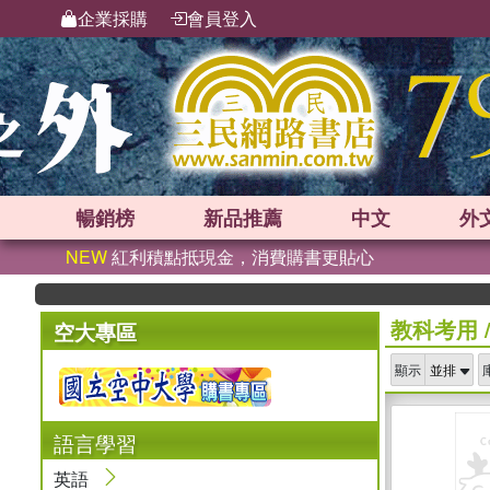
企業採購
會員登入
暢銷榜
新品
推薦
中文
外
NEW
紅利積點抵現金，消費購書更貼心
教科考用
空大專區
顯示
語言學習
英語