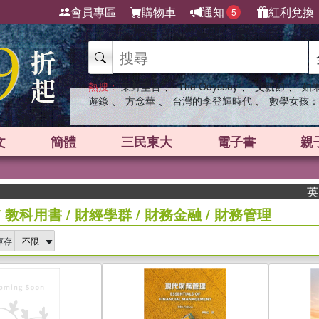
會員專區
購物車
通知
紅利兌換
5
、
、
、
熱搜：
東野圭吾
The Odyssey
父親節
如
、
、
、
遊錄
方念華
台灣的李登輝時代
數學女孩：
文
簡體
三民東大
電子書
親
英國出版界指標
/
教科用書
/
財經學群
/
財務金融
/
財務管理
庫存