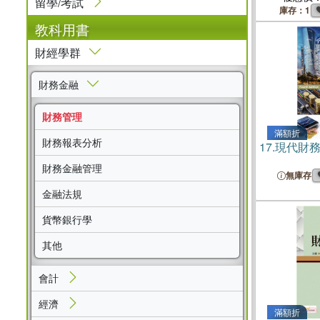
留學/考試
庫存：1
教科用書
財經學群
財務金融
財務管理
滿額折
財務報表分析
17.
現代財
財務金融管理
無庫存
金融法規
貨幣銀行學
其他
會計
經濟
滿額折