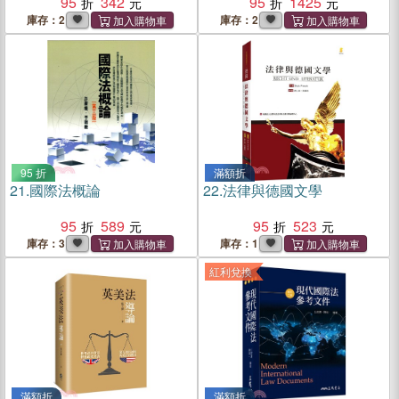
95
342
95
1425
庫存：2
庫存：2
95 折
滿額折
21.
國際法概論
22.
法律與德國文學
95
589
95
523
庫存：3
庫存：1
紅利兌換
滿額折
滿額折