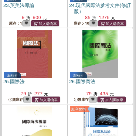
23.
英美法導論
24.
現代國際法參考文件(修訂
二版）
9
900
85
1275
庫存：1
庫存 > 10
滿額折
滿額折
25.
國際法
26.
國際商法
79
277
79
435
無庫存
無庫存
紅利兌換