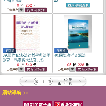
的法院判決
02
9
252
到貨時通知我
無庫存
滿額折
滿額折
39.
國際私法‧法律哲學與法學
40.
國際海洋資源法
教育：馬漢寶大法官九秩祝
壽論文集
9
540
95
228
無庫存
無庫存
共
149
筆
第
4
頁
網站導航 >>