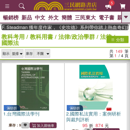
5
暢銷榜
新品
中文
外文
簡體
三民東大
電子書
親子
GO
teadman 獲年度作家，《史坎德》系列帶你踏上熱血奇幻旅程
教科考用
/
教科用書
/
法律/政治學群
/
法律
/
、
熱搜：
東野圭吾
高希均教授回憶錄
分類
國際法
、
、
、
The Odyssey
父親節
如果歷
、
、
史是一群喵
暑期推薦
國際布克
共
149
筆
、
、
顯示
庫存
獎 臺灣漫遊錄
方念華
台灣的李
第
1
/ 4
頁
、
、
登輝時代
數學女孩：黎曼猜想
偉大的迷走神經
滿額折
滿額折
1.
台灣國際法學刊
2.
國際私法實用：案例研析
與裁判評析
95
874
庫存：9