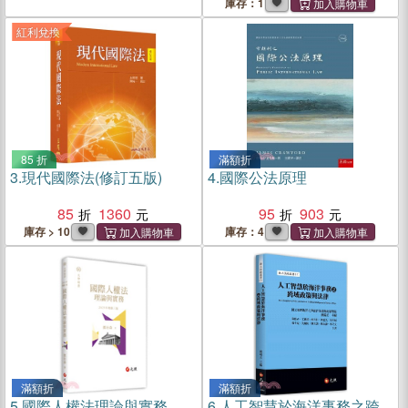
庫存：1
紅利兌換
85 折
滿額折
3.
現代國際法(修訂五版)
4.
國際公法原理
85
1360
95
903
庫存 > 10
庫存：4
滿額折
滿額折
5.
國際人權法理論與實務
6.
人工智慧於海洋事務之跨