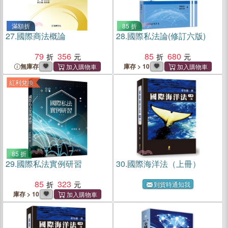
滿額折
85 折
27.
國際商法概論
28.
國際私法論(修訂六版)
79
356
85
680
無庫存
庫存 > 10
紅利兌換
85 折
29.
國際私法實例研習
30.
國際海洋法（上冊）
85
323
到貨時通知我
庫存 > 10