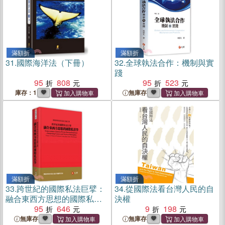
滿額折
滿額折
31.
國際海洋法（下冊）
32.
全球執法合作：機制與實
踐
95
808
95
523
庫存：1
無庫存
滿額折
滿額折
33.
跨世紀的國際私法巨擘：
34.
從國際法看台灣人民的自
融合東西方思想的國際私法
決權
學－陳隆修教授榮退紀念論
95
646
9
198
文集
無庫存
無庫存