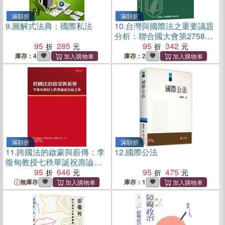
滿額折
滿額折
9.
圖解式法典：國際私法
10.
台灣與國際法之重要議題
分析：聯合國大會第2758號
95
285
決議
95
342
庫存：4
庫存：2
滿額折
滿額折
11.
跨國法的啟蒙與薪傳：李
12.
國際公法
復甸教授七秩華誕祝壽論文
集
95
646
95
475
無庫存
庫存：1