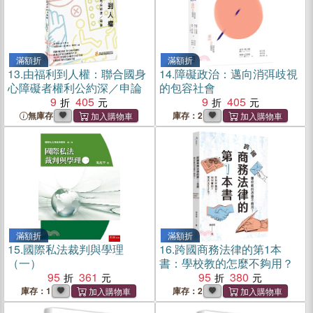
滿額折
滿額折
13.
由福利到人權：聯合國身
14.
障礙政治：邁向消弭歧視
心障礙者權利公約深／申論
的包容社會
9
405
9
405
無庫存
庫存：2
滿額折
滿額折
15.
國際私法裁判與學理
16.
跨國商務法律的第1本
（一）
書：學校教的怎麼不夠用？
95
361
95
380
庫存：1
庫存：2