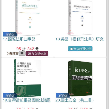
滿額折
17.
國際法那些事兒
18.
美國《模範刑法典》研究
95
342
到貨時通知我
無庫存
滿額折
滿額折
19.
台灣當前重要國際法議題
20.
國土安全（共二冊）