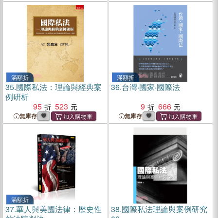
滿額折
滿額折
35.
國際私法：理論與經典案
36.
台灣‧國家‧國際法
例研析
95
523
9
666
無庫存
無庫存
滿額折
37.
華人與美國法律：歷史性
38.
國際私法理論與案例研究