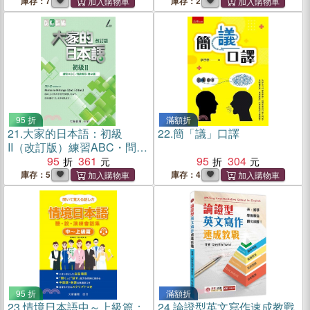
庫存：7
庫存：2
95 折
滿額折
21.
大家的日本語：初級
22.
簡「議」口譯
II（改訂版）練習ABC・問題
解答（附中譯）
95
361
95
304
庫存：5
庫存：4
95 折
滿額折
23.
情境日本語中～上級篇：
24.
論證型英文寫作速成教戰