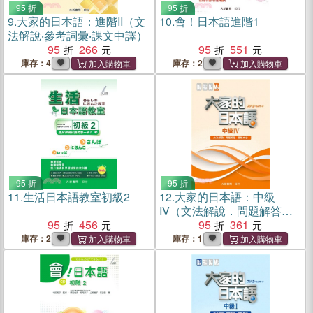
95 折
95 折
9.
大家的日本語：進階II（文
10.
會！日本語進階1
法解說‧參考詞彙‧課文中譯）
95
266
95
551
庫存：4
庫存：2
95 折
95 折
11.
生活日本語教室初級2
12.
大家的日本語：中級
IV（文法解說．問題解答．
95
456
聽解內容）
95
361
庫存：2
庫存：1