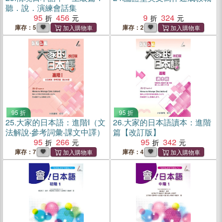
聽．說．演練會話集
95
456
9
324
庫存：5
庫存：2
95 折
95 折
25.
大家的日本語：進階I（文
26.
大家的日本語讀本：進階
法解說‧參考詞彙‧課文中譯）
篇【改訂版】
95
266
95
342
庫存：7
庫存：4