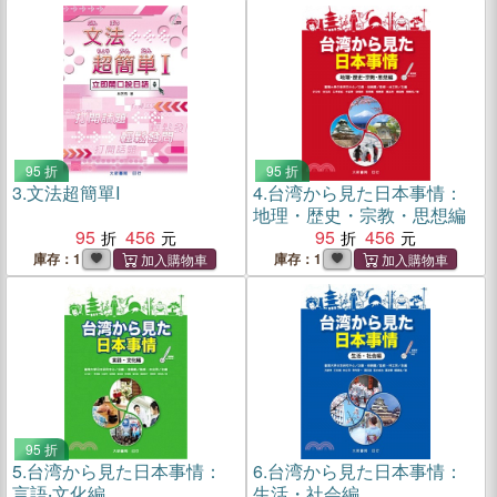
95 折
95 折
3.
文法超簡單I
4.
台湾から見た日本事情：
地理・歴史・宗教・思想編
95
456
95
456
庫存：1
庫存：1
95 折
5.
台湾から見た日本事情：
6.
台湾から見た日本事情：
言語‧文化編
生活・社会編