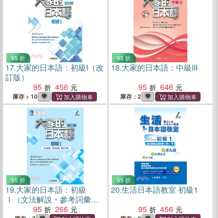
95 折
95 折
17.
大家的日本語：初級I（改
18.
大家的日本語：中級III
訂版）
95
456
95
646
庫存 > 10
庫存：2
95 折
95 折
19.
大家的日本語：初級
20.
生活日本語教室 初級1
Ⅰ（文法解說・參考詞彙・
課文中譯）（改訂版）
95
266
95
456