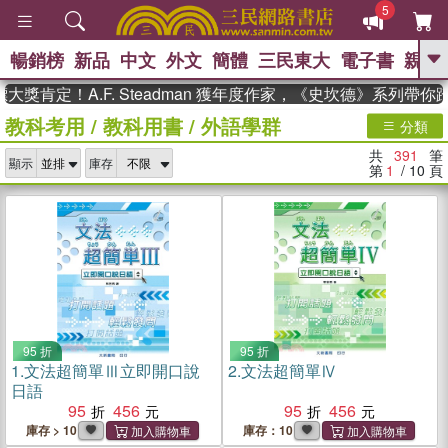
5
暢銷榜
新品
中文
外文
簡體
三民東大
電子書
親子
GO
定！A.F. Steadman 獲年度作家，《史坎德》系列帶你踏上
教科考用
/
教科用書
/
外語學群
、
熱搜：
東野圭吾
高希均教授回憶錄
分類
、
、
、
The Odyssey
父親節
花開錦
共
391
筆
、
、
、
顯示
庫存
繡
暑期推薦
方念華
台灣的
第
1
/ 10
頁
、
李登輝時代
數學女孩：黎曼猜想
、
、
偉大的迷走神經
如果歷史是一
、
群喵
臺灣漫遊錄
95 折
95 折
1.
文法超簡單Ⅲ立即開口說
2.
文法超簡單Ⅳ
日語
95
456
95
456
庫存 > 10
庫存：10