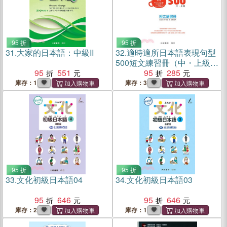
95 折
95 折
31.
大家的日本語：中級II
32.
適時適所日本語表現句型
500短文練習冊（中・上級）
95
551
〈改訂版〉
95
285
庫存：1
庫存：3
95 折
95 折
33.
文化初級日本語04
34.
文化初級日本語03
95
646
95
646
庫存：2
庫存：1