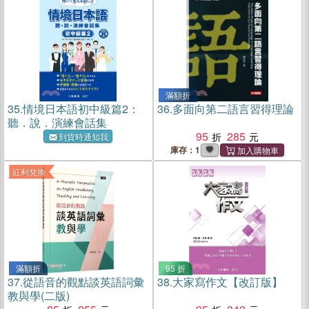
滿額折
35.
情境日本語初中級篇2：
36.
多面向第二語言習得理論
聽．說．演練會話集
95
285
到貨時通知我
庫存：1
紅利兌換
滿額折
95 折
37.
從語音的觀點談英語詞彙
38.
大家寫作文【改訂版】
教與學(二版)