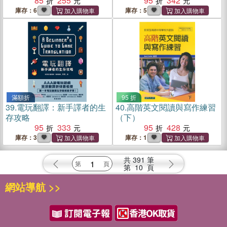
85
255
95
342
庫存：6
庫存：5
滿額折
95 折
39.
電玩翻譯：新手譯者的生
40.
高階英文閱讀與寫作練習
存攻略
（下）
95
333
95
428
庫存：3
庫存：1
共
391
筆
第
10
頁
網站導航 >>