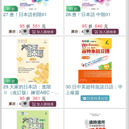
95 折
95 折
27.
會！日本語初階01
28.
會！日本語 中階01
95
551
95
646
庫存：3
庫存：4
95 折
29.
大家的日本語：進階
30.
日中英超特急說日語：中
Ⅱ（改訂版）練習ABC・問
上級篇
題解答（附中譯）
95
361
到貨時通知我
庫存：4